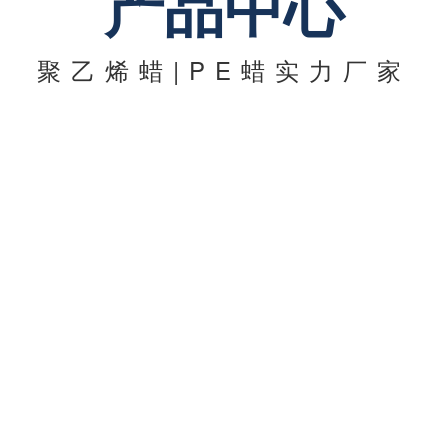
产品中心
聚乙烯蜡|PE蜡实力厂家
蜡
色母粒专用聚乙烯蜡
塑料光亮润滑剂
聚丙烯蜡
铝酸酯偶联剂