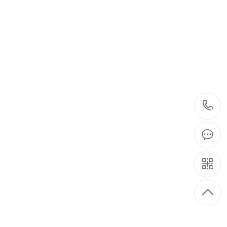
 聚乙烯蜡专业生产厂商
- -
120791
立即咨询